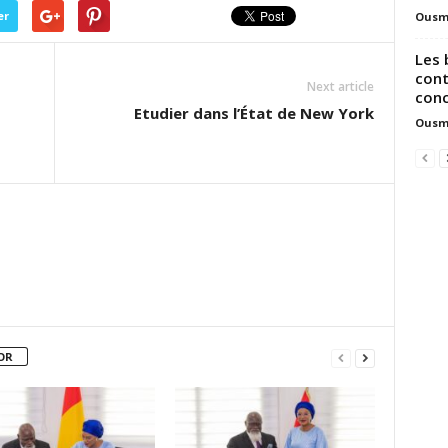
er
Ousm
Les 
cont
Next article
conc
Etudier dans l’État de New York
Ousm
OR