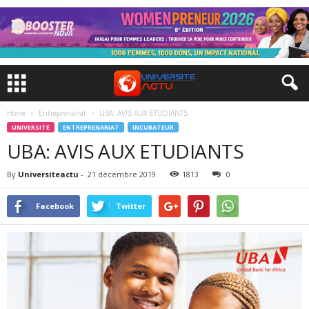
Home
Entreprenariat
UBA: AVIS AUX ETUDIANTS
UNIVERSITE
ENTREPRENARIAT
INCUBATEUR
UBA: AVIS AUX ETUDIANTS
By
Universiteactu
-
21 décembre 2019
1813
0
Facebook
Twitter