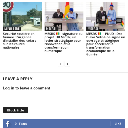
MINISTERE
MESRSI
MESRSI
Sécurité routière en
MESRS
: signature du
MESRS
– PNUD : Dre
Guinée : l’urgence
projet TREMPLIN, un
Diaka Sidibé co-signe un
d’installer des radars
levier stratégique pour
ouvrage stratégique
sur les routes
l’innovation et la
pour accélérer la
nationales
transformation
transformation
numérique
économique de la
Guinée
LEAVE A REPLY
Log in to leave a comment
Block title
0
Fans
LIKE