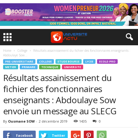
Home
College
Résultats assainissement du fichier des fonctionnaires enseignants :
Abdoulaye Sow...
PRE-UNIVERSITAIRE
COLLEGE
ETUDE BOURSE
LYCEE
ECOLE-PRO
METIER
PRIMAIRE
TECHNIQUE
UNIVERSITE
Résultats assainissement du
fichier des fonctionnaires
enseignants : Abdoulaye Sow
envoie un message au SLECG
By
Ousmane SOW
-
2 décembre 2019
1435
0
Facebook
Twitter