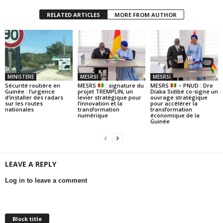
RELATED ARTICLES
MORE FROM AUTHOR
MINISTERE
MESRSI
MESRSI
Sécurité routière en
MESRS
: signature du
MESRS
– PNUD : Dre
Guinée : l’urgence
projet TREMPLIN, un
Diaka Sidibé co-signe un
d’installer des radars
levier stratégique pour
ouvrage stratégique
sur les routes
l’innovation et la
pour accélérer la
nationales
transformation
transformation
numérique
économique de la
Guinée
LEAVE A REPLY
Log in to leave a comment
Block title