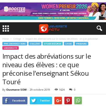
Home
College
Impact des abréviations sur le niveau des élèves : ce que préconise...
PRE-UNIVERSITAIRE
COLLEGE
ETUDE BOURSE
LYCEE
PRIMAIRE
UNIVERSITE
Impact des abréviations sur le
niveau des élèves : ce que
préconise l’enseignant Sékou
Touré
By
Ousmane SOW
-
29 octobre 2019
1624
0
Facebook
Twitter