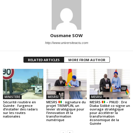
Ousmane SOW
http://www.universiteactu.com
RELATED ARTICLES
MORE FROM AUTHOR
MINISTERE
MESRSI
MESRSI
Sécurité routière en
MESRS
: signature du
MESRS
– PNUD : Dre
Guinée : l’urgence
projet TREMPLIN, un
Diaka Sidibé co-signe un
d’installer des radars
levier stratégique pour
ouvrage stratégique
sur les routes
l’innovation et la
pour accélérer la
nationales
transformation
transformation
numérique
économique de la
Guinée