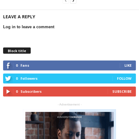
LEAVE A REPLY
Log in to leave a comment
Block title
0
Fans
LIKE
0
Followers
FOLLOW
0
Subscribers
SUBSCRIBE
- Advertisement -