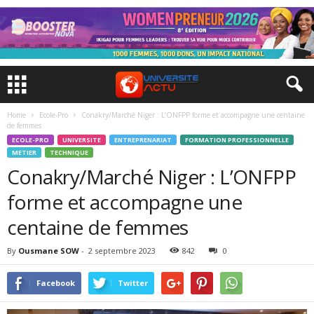
Home
Ecole-Pro
Conakry/Marché Niger : L’ONFPP forme et accompagne une centaine
de femmes
ECOLE-PRO
UNIVERSITE
ENTREPRENARIAT
FORMATION PROFESSIONNELLE
METIER
TECHNIQUE
Conakry/Marché Niger : L’ONFPP
forme et accompagne une
centaine de femmes
By
Ousmane SOW
-
2 septembre 2023
842
0
Facebook
Twitter