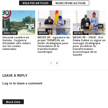
RELATED ARTICLES
MORE FROM AUTHOR
MINISTERE
MESRSI
MESRSI
Sécurité routière en
MESRS
: signature du
MESRS
– PNUD : Dre
Guinée : l’urgence
projet TREMPLIN, un
Diaka Sidibé co-signe un
d’installer des radars
levier stratégique pour
ouvrage stratégique
sur les routes
l’innovation et la
pour accélérer la
nationales
transformation
transformation
numérique
économique de la
Guinée
LEAVE A REPLY
Log in to leave a comment
Block title