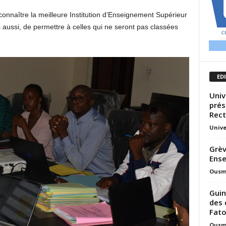
connaître la meilleure Institution d’Enseignement Supérieur
 aussi, de permettre à celles qui ne seront pas classées
ED
Univ
prés
Rect
Unive
Grèv
Ense
Ousm
Guin
des 
Fato
Ousm