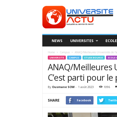
Universite
ACTU
NEWS
UNIVERSITES
ECOLE
Home
Campus
ANAQ/Meilleures Universités de l’a
UNIVERSITE
CAMPUS
ETUDE BOURSE
ECOLE-
ANAQ/Meilleures Un
C’est parti pour l
By
Ousmane SOW
-
1 août 2023
1096
SHARE
Facebook
Twitt