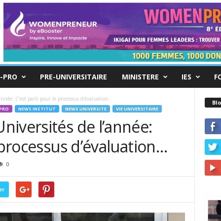
-PRO
PRE-UNIVERSITAIRE
MINISTERE
IES
F
nnée: C’est parti pour le processus d’évaluation…
Blo
PRO
NEWS INSTITUT
NEWS UNIVERSITE
VIE UNIVERSITAIRE
iversités de l’année:
e processus d’évaluation…
0
er