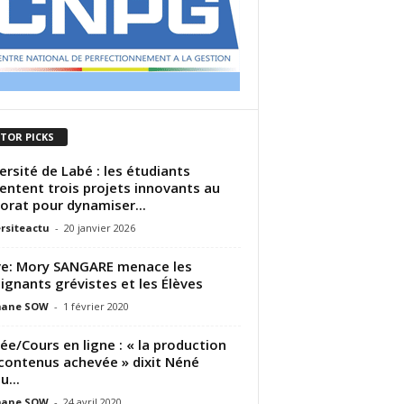
ITOR PICKS
ersité de Labé : les étudiants
entent trois projets innovants au
orat pour dynamiser...
rsiteactu
-
20 janvier 2026
e: Mory SANGARE menace les
ignants grévistes et les Élèves
ane SOW
-
1 février 2020
ée/Cours en ligne : « la production
contenus achevée » dixit Néné
u...
ane SOW
-
24 avril 2020