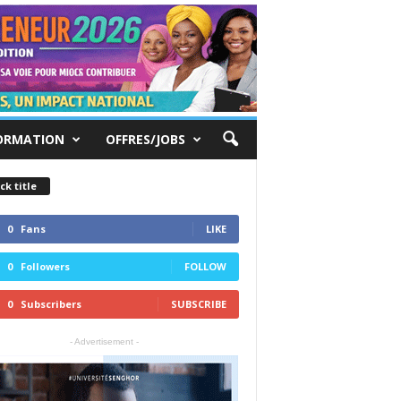
ORMATION
OFFRES/JOBS
ck title
0
Fans
LIKE
0
Followers
FOLLOW
0
Subscribers
SUBSCRIBE
- Advertisement -