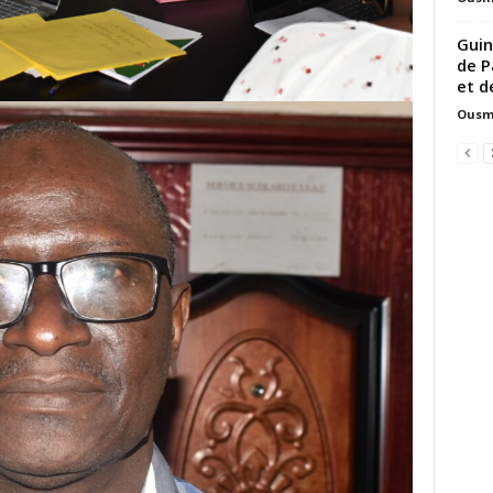
Guin
de P
et d
Ousm