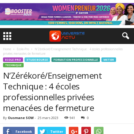
Home
Ecole-Pro
N’Zérékoré/Enseignement Technique : 4 écoles professionnelles
privées menacées de fermeture
ECOLE-PRO
ETUDE BOURSE
FORMATION PROFESSIONNELLE
METIER
TECHNIQUE
N’Zérékoré/Enseignement
Technique : 4 écoles
professionnelles privées
menacées de fermeture
By
Ousmane SOW
-
25 mars 2023
941
0
Facebook
Twitter