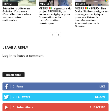
MINISTERE
MESRSI
MESRSI
Sécurité routière en
MESRS
: signature du
MESRS
– PNUD : Dre
Guinée : l’urgence
projet TREMPLIN, un
Diaka Sidibé co-signe un
d’installer des radars
levier stratégique pour
ouvrage stratégique
sur les routes
l’innovation et la
pour accélérer la
nationales
transformation
transformation
numérique
économique de la
Guinée
LEAVE A REPLY
Log in to leave a comment
Block title
0
Fans
LIKE
0
Followers
FOLLOW
0
Subscribers
SUBSCRIBE