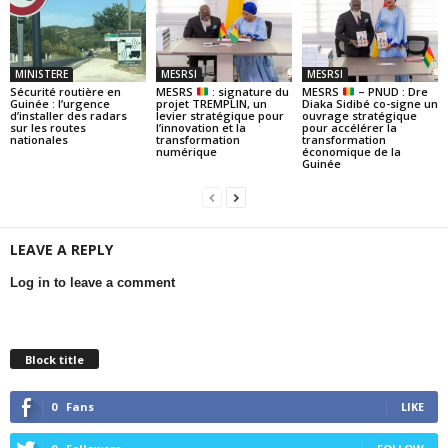
MINISTERE
MESRSI
MESRSI
Sécurité routière en
MESRS
: signature du
MESRS
– PNUD : Dre
Guinée : l’urgence
projet TREMPLIN, un
Diaka Sidibé co-signe un
d’installer des radars
levier stratégique pour
ouvrage stratégique
sur les routes
l’innovation et la
pour accélérer la
nationales
transformation
transformation
numérique
économique de la
Guinée
LEAVE A REPLY
Log in to leave a comment
Block title
0
Fans
LIKE