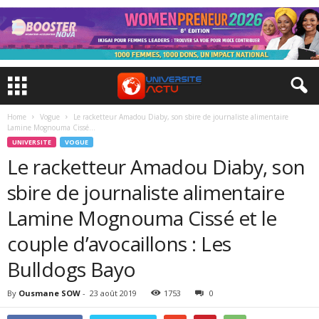
Home
Vogue
Le racketteur Amadou Diaby, son sbire de journaliste alimentaire
Lamine Mognouma Cissé...
UNIVERSITE
VOGUE
Le racketteur Amadou Diaby, son
sbire de journaliste alimentaire
Lamine Mognouma Cissé et le
couple d’avocaillons : Les
Bulldogs Bayo
By
Ousmane SOW
-
23 août 2019
1753
0