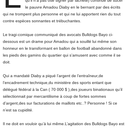
qu’il n’a pas osé signer par lâcheté) continue de sucer
le pauvre Amadou Diaby en le bernant par des écrits
qui ne trompent plus personne et qui ne lui apportent rien du tout
contre espèces sonnantes et trébuchantes.
Le tragi-comique communiqué des avocats Bulldogs Bayo ci-
dessous est un drame pour Amadou qui a souillé lui même son
honneur en le transformant en ballon de football abandonné dans
les pieds des gamins du quartier qui s’amusent avec comme il se
doit.
Qui a mandaté Diaby a piqué l’argent de l’entraîneur,de
l’encadrement technique,du ministère des sports entant que
délégué fédéral à la Can ( 70 000 $ ),des joueurs binationaux qu’il
sélectionnait par mercantilisme à coup de fortes sommes
d’argent,des sur facturations de maillots etc..? Personne ! Si ce
n’est sa cupidité.
Il ne doit en vouloir qu’à lui même.L’agitation des Bulldogs Bayo est