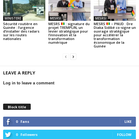
MINISTERE
MESRSI
MESRSI
Sécurité routière en
MESRS
: signature du
MESRS
– PNUD : Dre
Guinée : l’urgence
projet TREMPLIN, un
Diaka Sidibé co-signe un
d’installer des radars
levier stratégique pour
ouvrage stratégique
sur les routes
l’innovation et la
pour accélérer la
nationales
transformation
transformation
numérique
économique de la
Guinée
LEAVE A REPLY
Log in to leave a comment
Block title
0
Fans
LIKE
0
Followers
FOLLOW