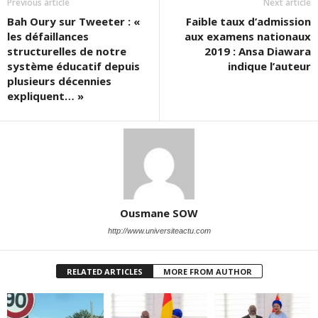
Previous article
Next article
Bah Oury sur Tweeter : «
Faible taux d’admission
les défaillances
aux examens nationaux
structurelles de notre
2019 : Ansa Diawara
système éducatif depuis
indique l’auteur
plusieurs décennies
expliquent… »
Ousmane SOW
http://www.universiteactu.com
RELATED ARTICLES
MORE FROM AUTHOR