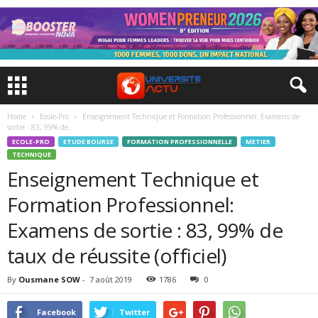
Home
Ecole-Pro
Enseignement Technique et Formation Professionnel: Examens de
sortie : 83, 99% de...
ECOLE-PRO
ETUDE BOURSE
FORMATION PROFESSIONNELLE
METIER
TECHNIQUE
Enseignement Technique et
Formation Professionnel:
Examens de sortie : 83, 99% de
taux de réussite (officiel)
By
Ousmane SOW
-
7 août 2019
1786
0
Facebook
Twitter