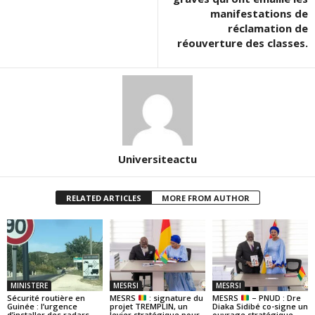
manifestations de
réclamation de
réouverture des classes.
Universiteactu
RELATED ARTICLES
MORE FROM AUTHOR
MINISTERE
MESRSI
MESRSI
Sécurité routière en
MESRS
: signature du
MESRS
– PNUD : Dre
Guinée : l’urgence
projet TREMPLIN, un
Diaka Sidibé co-signe un
d’installer des radars
levier stratégique pour
ouvrage stratégique