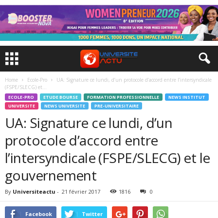
Home
Ecole-Pro
UA: Signature ce lundi, d’un protocole d’accord entre l’intersyndicale
(FSPE/SLECG) et...
ECOLE-PRO
ETUDE BOURSE
FORMATION PROFESSIONNELLE
NEWS INSTITUT
UNIVERSITE
NEWS UNIVERSITE
PRE-UNIVERSITAIRE
UA: Signature ce lundi, d’un
protocole d’accord entre
l’intersyndicale (FSPE/SLECG) et le
gouvernement
By
Universiteactu
-
21 février 2017
1816
0
Facebook
Twitter