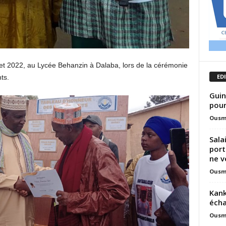
let 2022, au Lycée Behanzin à Dalaba, lors de la cérémonie
ED
ts.
Guin
pour
Ousm
Sala
port
ne v
Ousm
Kank
écha
Ousm