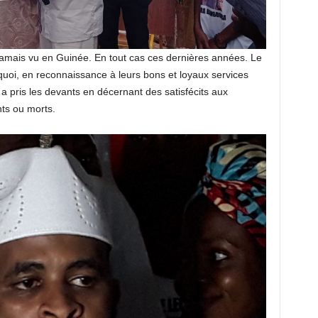
 jamais vu en Guinée. En tout cas ces dernières années. Le
quoi, en reconnaissance à leurs bons et loyaux services
a pris les devants en décernant des satisfécits aux
nts ou morts.