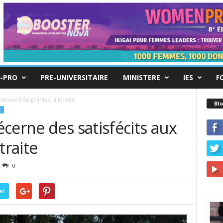
-PRO
PRE-UNIVERSITAIRE
MINISTERE
IES
F
its aux Enseignants à la retraite
Blo
E
cerne des satisfécits aux
traite
0
er