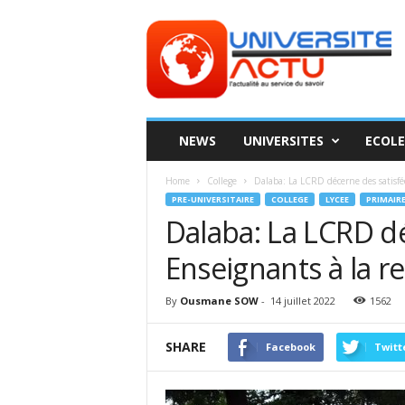
Universite
ACTU
NEWS
UNIVERSITES
ECOLE
Home
College
Dalaba: La LCRD décerne des satisféc
PRE-UNIVERSITAIRE
COLLEGE
LYCEE
PRIMAIR
Dalaba: La LCRD dé
Enseignants à la re
By
Ousmane SOW
-
14 juillet 2022
1562
SHARE
Facebook
Twitt