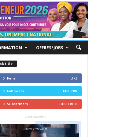
ORMATION
OFFRES/JOBS
ck title
0
Fans
LIKE
0
Followers
FOLLOW
0
Subscribers
SUBSCRIBE
- Advertisement -