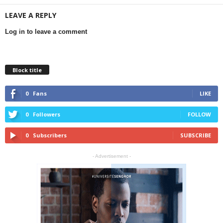
LEAVE A REPLY
Log in to leave a comment
Block title
0
Fans
LIKE
0
Followers
FOLLOW
0
Subscribers
SUBSCRIBE
- Advertisement -