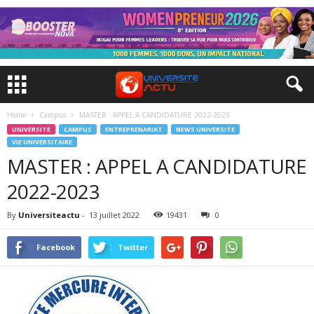
Home
Campus
MASTER : APPEL A CANDIDATURE 2022-2023
UNIVERSITE
CAMPUS
ENTREPRENARIAT
NEWS UNIVERSITE
VIE UNIVERSITAIRE
MASTER : APPEL A CANDIDATURE
2022-2023
By
Universiteactu
-
13 juillet 2022
19431
0
Facebook
Twitter