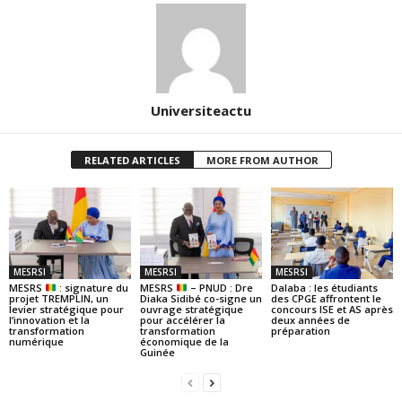
Universiteactu
RELATED ARTICLES
MORE FROM AUTHOR
MESRSI
MESRSI
MESRSI
MESRS
: signature du
MESRS
– PNUD : Dre
Dalaba : les étudiants
projet TREMPLIN, un
Diaka Sidibé co-signe un
des CPGE affrontent le
levier stratégique pour
ouvrage stratégique
concours ISE et AS après
l’innovation et la
pour accélérer la
deux années de
transformation
transformation
préparation
numérique
économique de la
Guinée