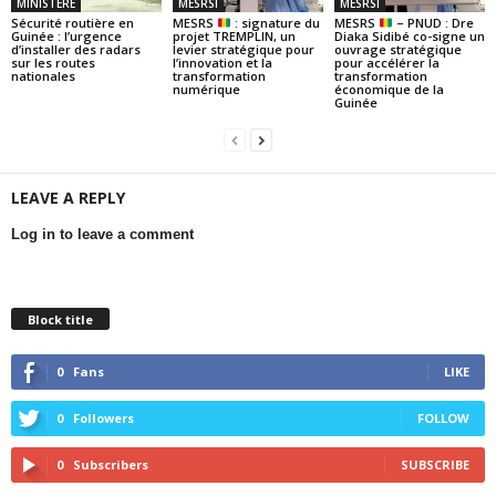
MINISTERE
MESRSI
MESRSI
Sécurité routière en
MESRS
: signature du
MESRS
– PNUD : Dre
Guinée : l’urgence
projet TREMPLIN, un
Diaka Sidibé co-signe un
d’installer des radars
levier stratégique pour
ouvrage stratégique
sur les routes
l’innovation et la
pour accélérer la
nationales
transformation
transformation
numérique
économique de la
Guinée
LEAVE A REPLY
Log in to leave a comment
Block title
0
Fans
LIKE
0
Followers
FOLLOW
0
Subscribers
SUBSCRIBE