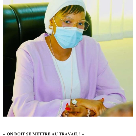
« 𝐎𝐍 𝐃𝐎𝐈𝐓 𝐒𝐄 𝐌𝐄𝐓𝐓𝐑𝐄 𝐀𝐔 𝐓𝐑𝐀𝐕𝐀𝐈𝐋 ! »