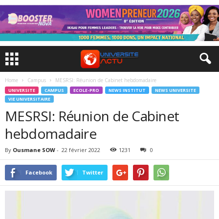
Home
Campus
MESRSI: Réunion de Cabinet hebdomadaire
UNIVERSITE
CAMPUS
ECOLE-PRO
NEWS INSTITUT
NEWS UNIVERSITE
VIE UNIVERSITAIRE
MESRSI: Réunion de Cabinet
hebdomadaire
By
Ousmane SOW
-
22 février 2022
1231
0
Facebook
Twitter