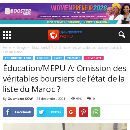
Home
College
Éducation/MEPU-A: Omission des véritables boursiers de l’état de la
liste du Maroc...
PRE-UNIVERSITAIRE
COLLEGE
LYCEE
PRIMAIRE
UNIVERSITE
Éducation/MEPU-A: Omission des
véritables boursiers de l’état de la
liste du Maroc ?
By
Ousmane SOW
-
24 décembre 2021
996
0
Facebook
Twitter