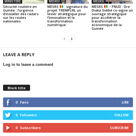
MINISTERE
MESRSI
MESRSI
Sécurité routière en
MESRS
: signature du
MESRS
– PNUD : Dre
Guinée : l’urgence
projet TREMPLIN, un
Diaka Sidibé co-signe un
d’installer des radars
levier stratégique pour
ouvrage stratégique
sur les routes
l’innovation et la
pour accélérer la
nationales
transformation
transformation
numérique
économique de la
Guinée
LEAVE A REPLY
Log in to leave a comment
Block title
0
Fans
LIKE
0
Followers
FOLLOW
0
Subscribers
SUBSCRIBE