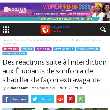
Home
Campus
Des réactions suite à l’interdiction aux Étudiants de sonfonia de
s’habiller de...
UNIVERSITE
CAMPUS
ECOLE-PRO
NEWS INSTITUT
NEWS UNIVERSITE
VIE UNIVERSITAIRE
Des réactions suite à l’interdiction
aux Étudiants de sonfonia de
s’habiller de façon extravagante
By
Ousmane SOW
-
19 novembre 2021
1162
0
Facebook
Twitter