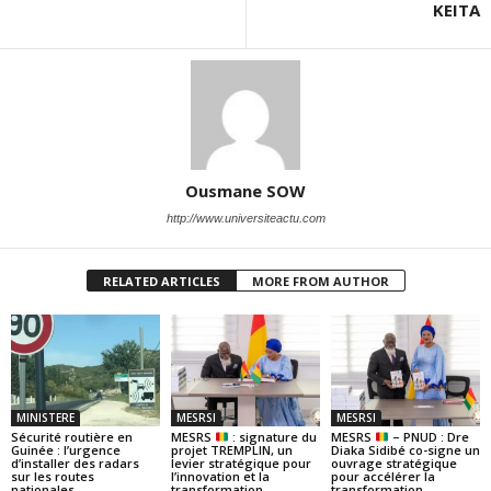
KEITA
Ousmane SOW
http://www.universiteactu.com
RELATED ARTICLES
MORE FROM AUTHOR
MINISTERE
MESRSI
MESRSI
Sécurité routière en
MESRS
: signature du
MESRS
– PNUD : Dre
Guinée : l’urgence
projet TREMPLIN, un
Diaka Sidibé co-signe un
d’installer des radars
levier stratégique pour
ouvrage stratégique
sur les routes
l’innovation et la
pour accélérer la
nationales
transformation
transformation