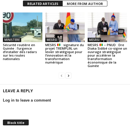
RELATED ARTICLES
MORE FROM AUTHOR
MINISTERE
MESRSI
MESRSI
Sécurité routière en
MESRS
: signature du
MESRS
– PNUD : Dre
Guinée : l’urgence
projet TREMPLIN, un
Diaka Sidibé co-signe un
d’installer des radars
levier stratégique pour
ouvrage stratégique
sur les routes
l’innovation et la
pour accélérer la
nationales
transformation
transformation
numérique
économique de la
Guinée
LEAVE A REPLY
Log in to leave a comment
Block title