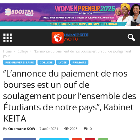
Home
College
‘’L’annonce du paiement de nos bourses est un ouf de soulagement
pour...
PRE-UNIVERSITAIRE
COLLEGE
LYCEE
PRIMAIRE
‘’L’annonce du paiement de nos
bourses est un ouf de
soulagement pour l’ensemble des
Étudiants de notre pays’’, Kabinet
KEITA
By
Ousmane SOW
-
7 août 2021
2023
0