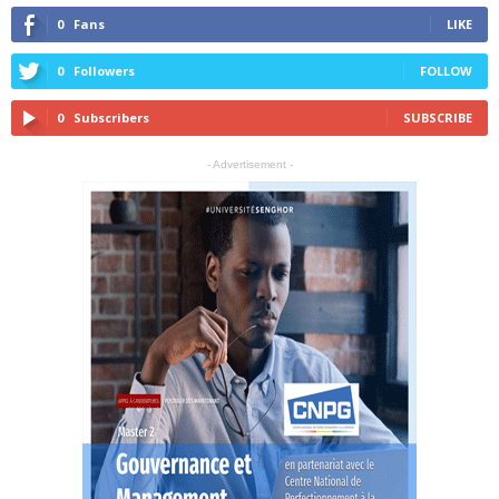
0
Fans
LIKE
0
Followers
FOLLOW
0
Subscribers
SUBSCRIBE
- Advertisement -