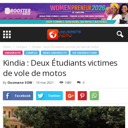
Home
Campus
Kindia : Deux Étudiants victimes de vole de motos
UNIVERSITE
CAMPUS
NEWS UNIVERSITE
VIE UNIVERSITAIRE
Kindia : Deux Étudiants victimes
de vole de motos
By
Ousmane SOW
-
14 mai 2021
1680
0
Facebook
Twitter