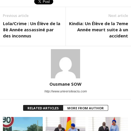
Previous article
Next article
Lola/Crime : Un Élève de la
Kindia: Un Élève de la 7eme
8è Année assassiné par
Année meurt suite à un
des inconnus
accident
Ousmane SOW
http://www.universiteactu.com
RELATED ARTICLES
MORE FROM AUTHOR