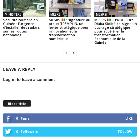
MINISTERE
MESRSI
MESRSI
Sécurité routière en
MESRS
: signature du
MESRS
– PNUD : Dre
Guinée : l’urgence
projet TREMPLIN, un
Diaka Sidibé co-signe un
d’installer des radars
levier stratégique pour
ouvrage stratégique
sur les routes
l’innovation et la
pour accélérer la
nationales
transformation
transformation
numérique
économique de la
Guinée
LEAVE A REPLY
Log in to leave a comment
Block title
0
Fans
LIKE
0
Followers
FOLLOW