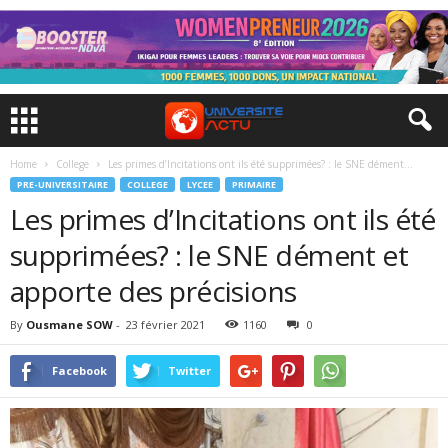
Home
College
Les primes d’Incitations ont ils été supprimées? : le SNE dément...
PRE-UNIVERSITAIRE
COLLEGE
LYCEE
PRIMAIRE
Les primes d’Incitations ont ils été
supprimées? : le SNE dément et
apporte des précisions
By
Ousmane SOW
-
23 février 2021
1160
0
Facebook
Twitter