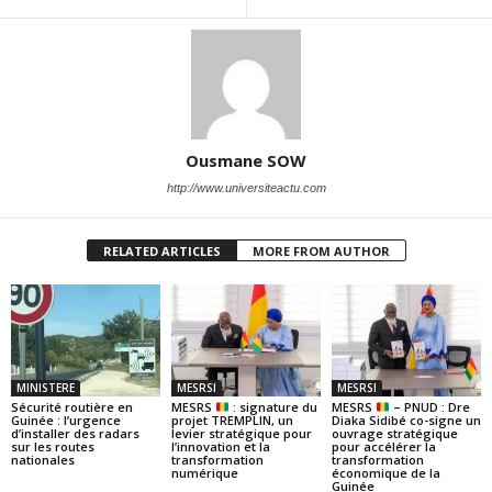
Ousmane SOW
http://www.universiteactu.com
RELATED ARTICLES
MORE FROM AUTHOR
MINISTERE
MESRSI
MESRSI
Sécurité routière en
MESRS
: signature du
MESRS
– PNUD : Dre
Guinée : l’urgence
projet TREMPLIN, un
Diaka Sidibé co-signe un
d’installer des radars
levier stratégique pour
ouvrage stratégique
sur les routes
l’innovation et la
pour accélérer la
nationales
transformation
transformation
numérique
économique de la
Guinée