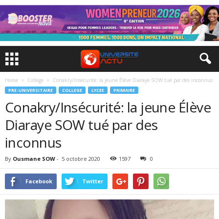
Home
College
Conakry/Insécurité: la jeune Élève Diaraye SOW tué par des inconnus
PRE-UNIVERSITAIRE
COLLEGE
LYCEE
PRIMAIRE
Conakry/Insécurité: la jeune Élève
Diaraye SOW tué par des
inconnus
By
Ousmane SOW
-
5 octobre 2020
1597
0
Facebook
Twitter