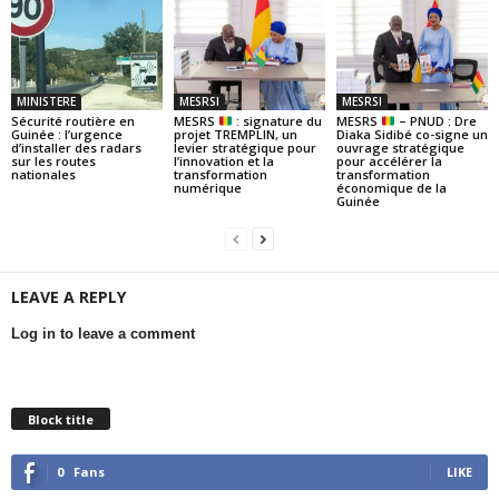
MINISTERE
MESRSI
MESRSI
Sécurité routière en
MESRS
: signature du
MESRS
– PNUD : Dre
Guinée : l’urgence
projet TREMPLIN, un
Diaka Sidibé co-signe un
d’installer des radars
levier stratégique pour
ouvrage stratégique
sur les routes
l’innovation et la
pour accélérer la
nationales
transformation
transformation
numérique
économique de la
Guinée
LEAVE A REPLY
Log in to leave a comment
Block title
0
Fans
LIKE