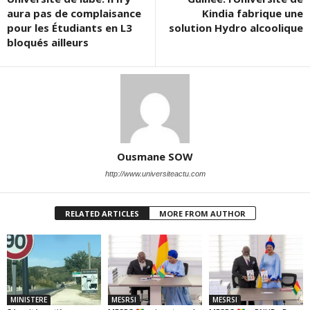
aura pas de complaisance
Kindia fabrique une
pour les Étudiants en L3
solution Hydro alcoolique
bloqués ailleurs
Ousmane SOW
http://www.universiteactu.com
RELATED ARTICLES
MORE FROM AUTHOR
MINISTERE
MESRSI
MESRSI