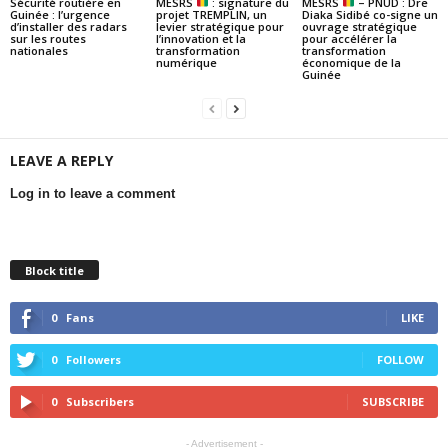
Sécurité routière en
MESRS
: signature du
MESRS
– PNUD : Dre
Guinée : l’urgence
projet TREMPLIN, un
Diaka Sidibé co-signe un
d’installer des radars
levier stratégique pour
ouvrage stratégique
sur les routes
l’innovation et la
pour accélérer la
nationales
transformation
transformation
numérique
économique de la
Guinée
LEAVE A REPLY
Log in to leave a comment
Block title
0
Fans
LIKE
0
Followers
FOLLOW
0
Subscribers
SUBSCRIBE
- Advertisement -