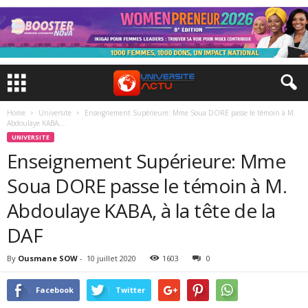
Home
Universite
Enseignement Supérieure: Mme Soua DORE passe le témoin à M.
Abdoulaye KABA,...
UNIVERSITE
Enseignement Supérieure: Mme
Soua DORE passe le témoin à M.
Abdoulaye KABA, à la tête de la
DAF
By
Ousmane SOW
-
10 juillet 2020
1603
0
Facebook
Twitter