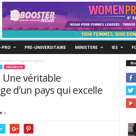
-PRO
PRE-UNIVERSITAIRE
MINISTERE
IES
F
tastrophe à l’image d’un pays qui...
Blo
E
UNIVERSITE
: Une véritable
age d’un pays qui excelle
0
er