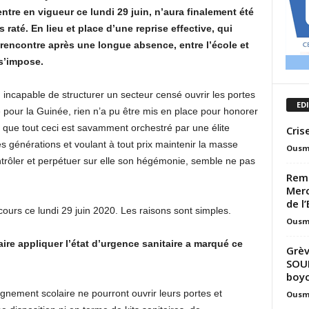
entre en vigueur ce lundi 29 juin, n’aura finalement été
raté. En lieu et place d’une reprise effective, qui
rencontre après une longue absence, entre l’école et
 s’impose.
incapable de structurer un secteur censé ouvrir les portes
ED
 pour la Guinée, rien n’a pu être mis en place pour honorer
 que tout ceci est savamment orchestré par une élite
Cris
es générations et voulant à tout prix maintenir la masse
Ousm
ntrôler et perpétuer sur elle son hégémonie, semble ne pas
Remi
Merc
de l
 cours ce lundi 29 juin 2020. Les raisons sont simples.
Ousm
re appliquer l’état d’urgence sanitaire a marqué ce
Grèv
SOUM
boy
gnement scolaire ne pourront ouvrir leurs portes et
Ousm