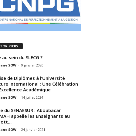
ITOR PICKS
e au sein du SLECG ?
ane SOW
-
9 janvier 2020
se de Diplômes à l’Université
ure International : Une Célébration
’Excellence Académique
ane SOW
-
14 juillet 2024
e du SENAESUR : Aboubacar
AH appelle les Enseignants au
cott…
ane SOW
-
24 janvier 2021