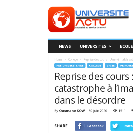
Universite
ACTU
NEWS
UNIVERSITES
ECOLE
Home
College
Reprise des cours : Une véritable ca
PRE-UNIVERSITAIRE
COLLEGE
LYCEE
PRIMAIR
Reprise des cours 
catastrophe à l’im
dans le désordre
By
Ousmane SOW
-
30 juin 2020
1511
SHARE
Facebook
Twitt