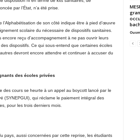
e disposition ni en terme de kits sanitaires, de
MESR
ncée par l’État, n’a été prise.
gran
occu
e l’Alphabétisation de son côté indique être à pied d’œuvre
bache
gnement scolaire du nécessaire de dispositifs sanitaires.
Ousm
 pas encore reçu d’accompagnement à ne pas ouvrir leurs
te des dispositifs. Ce qui sous-entend que certaines écoles
’autres devront encore attendre et continuer à accuser du
ignants des écoles privées
se des cours se heurte à un appel au boycott lancé par le
vé (SYNEPGUI), qui réclame le paiement intégral des
s, pour les trois derniers mois.
du pays, aussi concernées par cette reprise, les étudiants