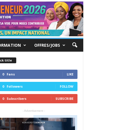
ORMATION
OFFRES/JOBS
ck title
0
Fans
LIKE
0
Followers
FOLLOW
0
Subscribers
SUBSCRIBE
- Advertisement -