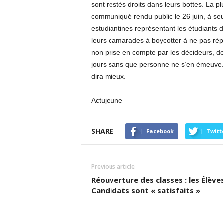
sont restés droits dans leurs bottes. La p
communiqué rendu public le 26 juin, à seul
estudiantines représentant les étudiants 
leurs camarades à boycotter à ne pas répo
non prise en compte par les décideurs, de
jours sans que personne ne s’en émeuve. 
dira mieux.
Actujeune
SHARE
Facebook
Twitt
Previous article
Réouverture des classes : les Élève
Candidats sont « satisfaits »