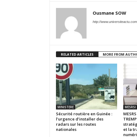
Ousmane SOW
http://www.universiteactu.com
RELATED ARTICLES
MORE FROM AUTH
MINISTERE
MESRSI
Sécurité routière en Guinée :
MESR
l’urgence d’installer des
TREMPL
radars sur les routes
stratég
nationales
et la t
numér