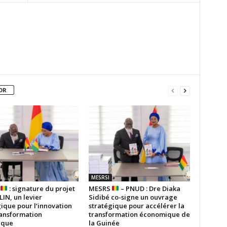
OR
MESRSI
S
: signature du projet
MESRS
– PNUD : Dre Diaka
IN, un levier
Sidibé co-signe un ouvrage
ique pour l’innovation
stratégique pour accélérer la
ransformation
transformation économique de
ique
la Guinée