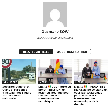
Ousmane SOW
http://www.universiteactu.com
RELATED ARTICLES
MORE FROM AUTHOR
MINISTERE
MESRSI
MESRSI
Sécurité routière en
MESRS
: signature du
MESRS
– PNUD : Dre
Guinée : l’urgence
projet TREMPLIN, un
Diaka Sidibé co-signe un
d’installer des radars
levier stratégique pour
ouvrage stratégique
sur les routes
l’innovation et la
pour accélérer la
nationales
transformation
transformation
numérique
économique de la
Guinée