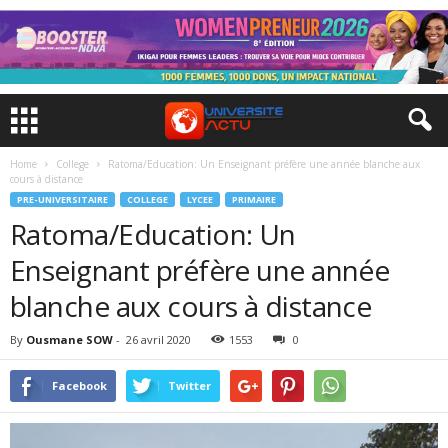
Home
College
Ratoma/Education: Un Enseignant préfère une année blanche aux
cours à distance
PRE-UNIVERSITAIRE
COLLEGE
LYCEE
PRIMAIRE
Ratoma/Education: Un
Enseignant préfère une année
blanche aux cours à distance
By
Ousmane SOW
-
26 avril 2020
1553
0
Facebook
Twitter