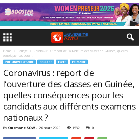
Home
College
Coronavirus : report de l’ouverture des classes en Guinée, quelles
conséquences pour...
PRE-UNIVERSITAIRE
COLLEGE
LYCEE
PRIMAIRE
Coronavirus : report de
l’ouverture des classes en Guinée,
quelles conséquences pour les
candidats aux différents examens
nationaux ?
By
Ousmane SOW
-
26 mars 2020
1532
0