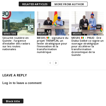
RELATED ARTICLES
MORE FROM AUTHOR
MINISTERE
MESRSI
MESRSI
Sécurité routière en
MESRS
: signature du
MESRS
– PNUD : Dre
Guinée : l’urgence
projet TREMPLIN, un
Diaka Sidibé co-signe un
d’installer des radars
levier stratégique pour
ouvrage stratégique
sur les routes
l’innovation et la
pour accélérer la
nationales
transformation
transformation
numérique
économique de la
Guinée
LEAVE A REPLY
Log in to leave a comment
Block title