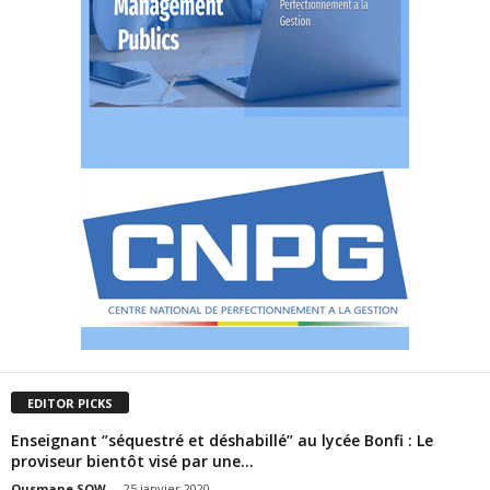
EDITOR PICKS
Enseignant ‘’séquestré et déshabillé’’ au lycée Bonfi : Le
proviseur bientôt visé par une...
Ousmane SOW
-
25 janvier 2020