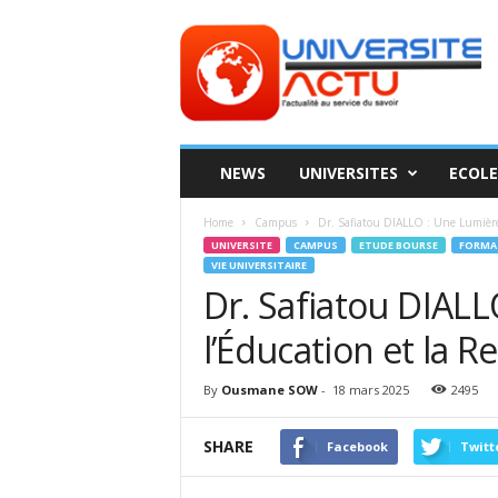
Universite
ACTU
NEWS
UNIVERSITES
ECOLE
Home
Campus
Dr. Safiatou DIALLO : Une Lumière 
UNIVERSITE
CAMPUS
ETUDE BOURSE
FORMA
VIE UNIVERSITAIRE
Dr. Safiatou DIAL
l’Éducation et la 
By
Ousmane SOW
-
18 mars 2025
2495
SHARE
Facebook
Twitt