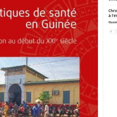
Chro
à l’
Ousm