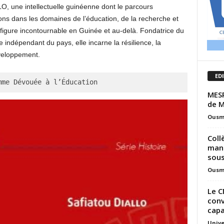
LLO, une intellectuelle guinéenne dont le parcours
tions dans les domaines de l’éducation, de la recherche et
ne figure incontournable en Guinée et au-delà. Fondatrice du
 indépendant du pays, elle incarne la résilience, la
éveloppement.
ED
mme Dévouée à l’Éducation
MESR
de M
Ousm
Coll
manq
sous
Ousm
Le C
conv
capa
Unive