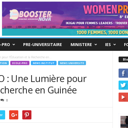
-PRO
PRE-UNIVERSITAIRE
MINISTERE
IES
F
pour l’Éducation et la Recherche en...
Blo
TION
ECOLE-PRO
NEWS INSTITUT
NEWS UNIVERSITE
LO : Une Lumière pour
Recherche en Guinée
0
er