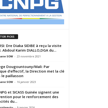
ITOR PICKS
SI: Dre Diaka SIDIBE à reçu la visite
. Abdoul Karim DIALLO,DGA du...
ane SOW
-
23 novembre 2021
ège Dougountouny/Mali: Par
ue d’effectif, la Direction met la clé
 le paillasson
ane SOW
-
16 janvier 2023
NPG et SICASS Guinée signent une
ention pour le renforcement des
cités du...
rsiteactu
-
9 janvier 2026