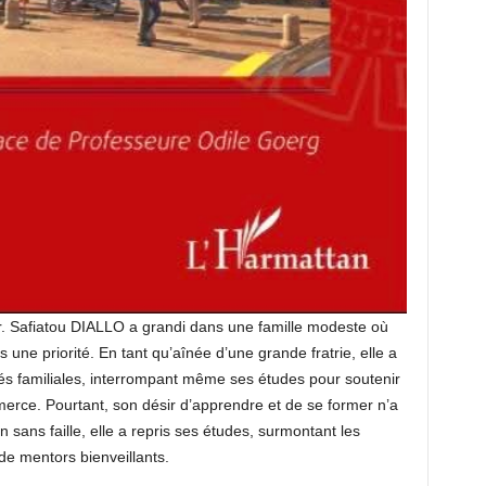
. Safiatou DIALLO a grandi dans une famille modeste où
s une priorité. En tant qu’aînée d’une grande fratrie, elle a
s familiales, interrompant même ses études pour soutenir
merce. Pourtant, son désir d’apprendre et de se former n’a
 sans faille, elle a repris ses études, surmontant les
 de mentors bienveillants.