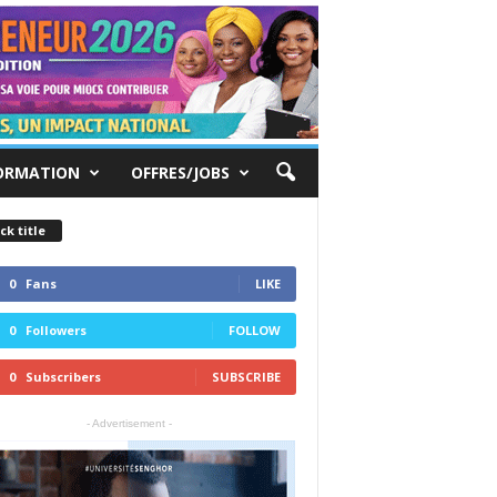
ORMATION
OFFRES/JOBS
ck title
0
Fans
LIKE
0
Followers
FOLLOW
0
Subscribers
SUBSCRIBE
- Advertisement -