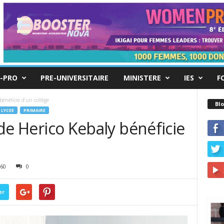
-PRO
PRE-UNIVERSITAIRE
MINISTERE
IES
F
 bénéficie d’un collège
Blo
LYCEE
PRIMAIRE
t de Herico Kebaly bénéficie
60
0
er