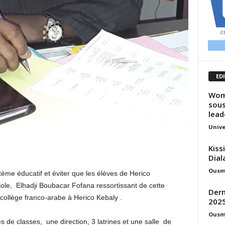
ED
Wome
sous
lead
Unive
Kiss
Dial
Ousm
tème éducatif et éviter que les élèves de Herico
cole, Elhadji Boubacar Fofana ressortissant de cette
Dern
n collège franco-arabe à Herico Kebaly .
2025
Ousm
s de classes, une direction, 3 latrines et une salle de