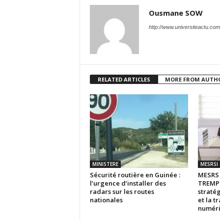
Ousmane SOW
http://www.universiteactu.com
RELATED ARTICLES
MORE FROM AUTH
MINISTERE
MESRSI
Sécurité routière en Guinée :
MESR
l’urgence d’installer des
TREMPL
radars sur les routes
stratég
nationales
et la t
numér