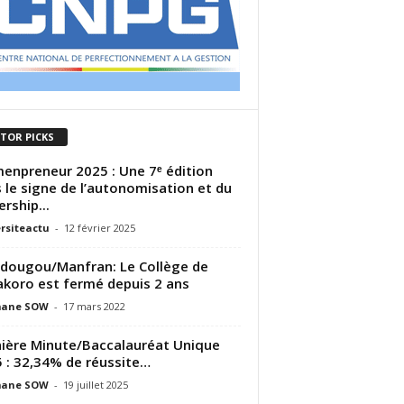
ITOR PICKS
npreneur 2025 : Une 7ᵉ édition
 le signe de l’autonomisation et du
ership...
rsiteactu
-
12 février 2025
idougou/Manfran: Le Collège de
akoro est fermé depuis 2 ans
ane SOW
-
17 mars 2022
ière Minute/Baccalauréat Unique
 : 32,34% de réussite…
ane SOW
-
19 juillet 2025