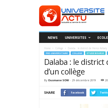
Universite
ACTU
NEWS
UNIVERSITES
ECOLE
Home
College
Dalaba : le district de Herico Kebaly
PRE-UNIVERSITAIRE
COLLEGE
ETUDE BOURSE
Dalaba : le distric
d’un collège
By
Ousmane SOW
-
29 décembre 2019
20
SHARE
Facebook
Twitt