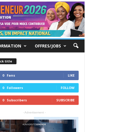
ORMATION
OFFRES/JOBS
ck title
0
Fans
LIKE
0
Followers
FOLLOW
0
Subscribers
SUBSCRIBE
- Advertisement -