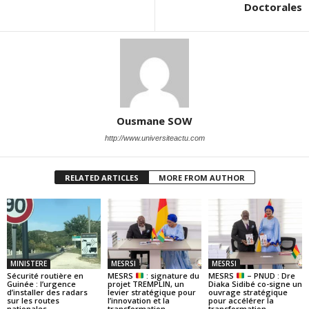
Doctorales
Ousmane SOW
http://www.universiteactu.com
RELATED ARTICLES
MORE FROM AUTHOR
MINISTERE
MESRSI
MESRSI
Sécurité routière en
MESRS
: signature du
MESRS
– PNUD : Dre
Guinée : l’urgence
projet TREMPLIN, un
Diaka Sidibé co-signe un
d’installer des radars
levier stratégique pour
ouvrage stratégique
sur les routes
l’innovation et la
pour accélérer la
nationales
transformation
transformation