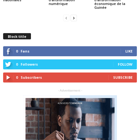
numérique
économique de la
Guinée
Block title
0
Fans
LIKE
0
Followers
FOLLOW
0
Subscribers
SUBSCRIBE
- Advertisement -