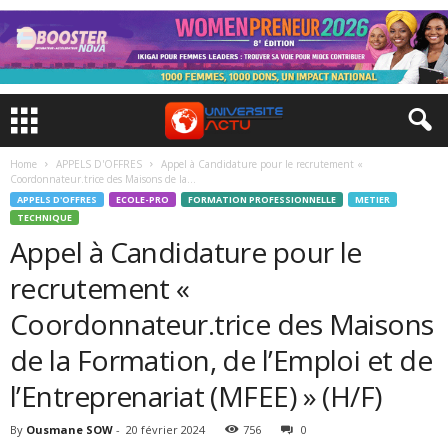
Home
APPELS D'OFFRES
Appel à Candidature pour le recrutement «
Coordonnateur.trice des Maisons de la...
APPELS D'OFFRES
ECOLE-PRO
FORMATION PROFESSIONNELLE
METIER
TECHNIQUE
Appel à Candidature pour le
recrutement «
Coordonnateur.trice des Maisons
de la Formation, de l’Emploi et de
l’Entreprenariat (MFEE) » (H/F)
By
Ousmane SOW
-
20 février 2024
756
0