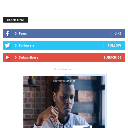
Block title
0
Fans
LIKE
0
Followers
FOLLOW
0
Subscribers
SUBSCRIBE
- Advertisement -