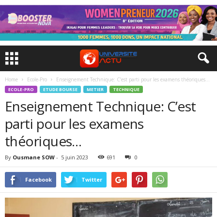
Home
Ecole-Pro
Enseignement Technique: C’est parti pour les examens théoriques…
ECOLE-PRO
ETUDE BOURSE
METIER
TECHNIQUE
Enseignement Technique: C’est
parti pour les examens
théoriques…
By
Ousmane SOW
-
5 juin 2023
691
0
Facebook
Twitter