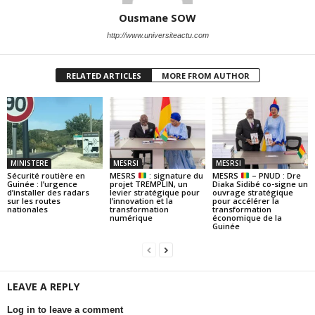
Ousmane SOW
http://www.universiteactu.com
RELATED ARTICLES
MORE FROM AUTHOR
MINISTERE
MESRSI
MESRSI
Sécurité routière en
MESRS
: signature du
MESRS
– PNUD : Dre
Guinée : l’urgence
projet TREMPLIN, un
Diaka Sidibé co-signe un
d’installer des radars
levier stratégique pour
ouvrage stratégique
sur les routes
l’innovation et la
pour accélérer la
nationales
transformation
transformation
numérique
économique de la
Guinée
LEAVE A REPLY
Log in to leave a comment