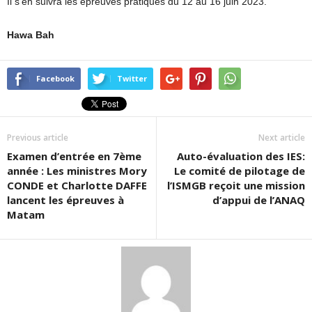
Il s’en suivra les épreuves pratiques du 12 au 16 juin 2023.
Hawa Bah
Facebook
Twitter
Previous article
Next article
Examen d’entrée en 7ème
Auto-évaluation des IES:
année : Les ministres Mory
Le comité de pilotage de
CONDE et Charlotte DAFFE
l’ISMGB reçoit une mission
lancent les épreuves à
d’appui de l’ANAQ
Matam