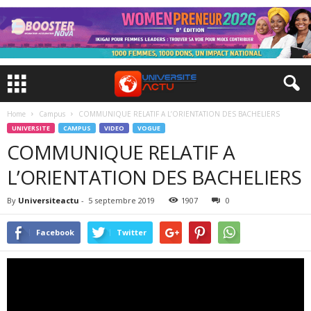
Home
Campus
COMMUNIQUE RELATIF A L’ORIENTATION DES BACHELIERS
UNIVERSITE
CAMPUS
VIDEO
VOGUE
COMMUNIQUE RELATIF A
L’ORIENTATION DES BACHELIERS
By
Universiteactu
-
5 septembre 2019
1907
0
Facebook
Twitter