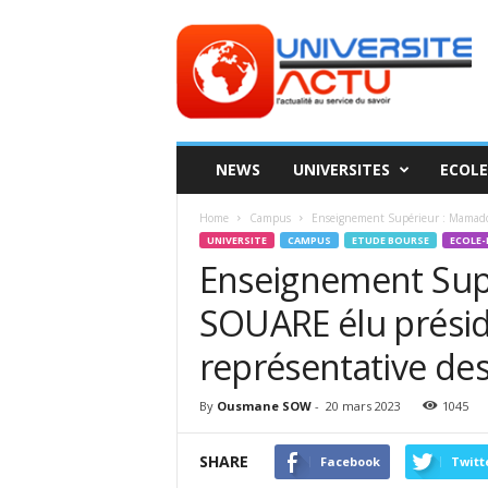
Universite
ACTU
NEWS
UNIVERSITES
ECOLE
Home
Campus
Enseignement Supérieur : Mamadou
UNIVERSITE
CAMPUS
ETUDE BOURSE
ECOLE-
Enseignement Sup
SOUARE élu présid
représentative des
By
Ousmane SOW
-
20 mars 2023
1045
SHARE
Facebook
Twitt