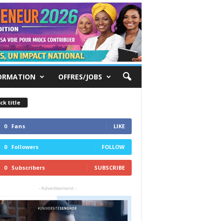
ORMATION
OFFRES/JOBS
ck title
0
Fans
LIKE
0
Followers
FOLLOW
0
Subscribers
SUBSCRIBE
- Advertisement -