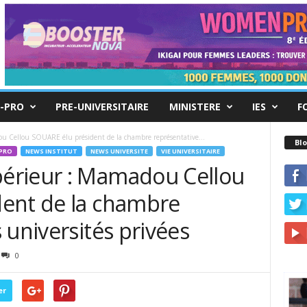
-PRO
PRE-UNIVERSITAIRE
MINISTERE
IES
F
 Cellou SOUARE élu président de la chambre représentative...
Blo
PRO
NEWS INSTITUT
NEWS UNIVERSITE
VIE UNIVERSITAIRE
érieur : Mamadou Cellou
ent de la chambre
 universités privées
0
er