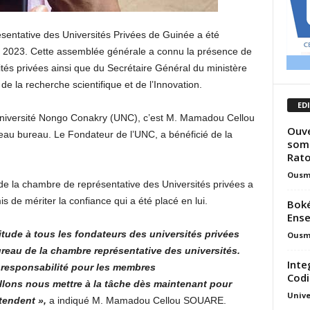
sentative des Universités Privées de Guinée a été
 2023. Cette assemblée générale a connu la présence de
sités privées ainsi que du Secrétaire Général du ministère
e la recherche scientifique et de l’Innovation.
ED
l’Université Nongo Conakry (UNC), c’est M. Mamadou Cellou
Ouve
au bureau. Le Fondateur de l’UNC, a bénéficié de la
somm
Rato
Ousm
de la chambre de représentative des Universités privées a
s de mériter la confiance qui a été placé en lui.
Boké
Ense
itude à tous les fondateurs des universités privées
Ousm
reau de la chambre représentative des universités.
Inte
 responsabilité pour les membres
Codi
lons nous mettre à la tâche dès maintenant pour
Unive
tendent »,
a indiqué M. Mamadou Cellou SOUARE.