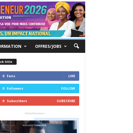
ORMATION
OFFRES/JOBS
ck title
0
Fans
LIKE
0
Followers
FOLLOW
0
Subscribers
SUBSCRIBE
- Advertisement -