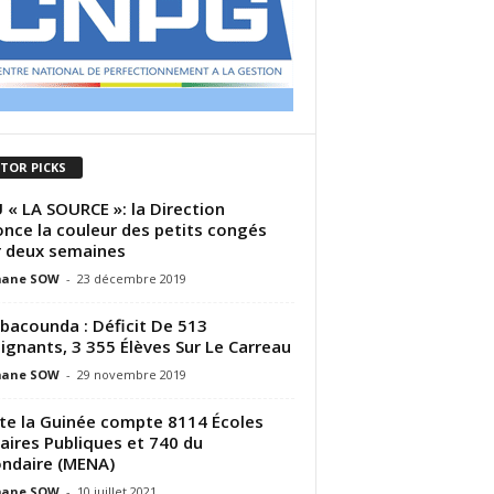
ITOR PICKS
U « LA SOURCE »: la Direction
nce la couleur des petits congés
 deux semaines
ane SOW
-
23 décembre 2019
acounda : Déficit De 513
ignants, 3 355 Élèves Sur Le Carreau
ane SOW
-
29 novembre 2019
te la Guinée compte 8114 Écoles
aires Publiques et 740 du
ndaire (MENA)
ane SOW
-
10 juillet 2021