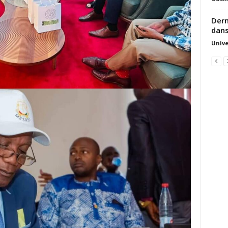
Dern
dan
Unive