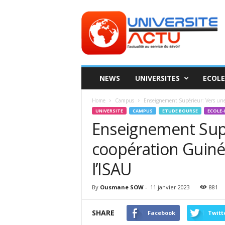
Universite
ACTU
NEWS
UNIVERSITES
ECOLE
Home
Campus
Enseignement Supérieur: Vers une
UNIVERSITE
CAMPUS
ETUDE BOURSE
ECOLE-
Enseignement Supé
coopération Guiné
l’ISAU
By
Ousmane SOW
-
11 janvier 2023
881
SHARE
Facebook
Twitt