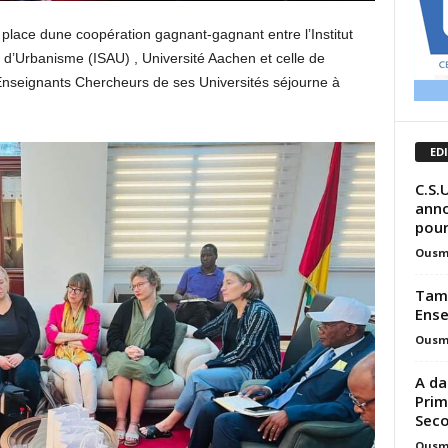
 place dune coopération gagnant-gagnant entre l’Institut
t d’Urbanisme (ISAU) , Université Aachen et celle de
Enseignants Chercheurs de ses Universités séjourne à
ED
C.S.
anno
pour
Ousm
Tamb
Ense
Ousm
A da
Prim
Seco
Ousm