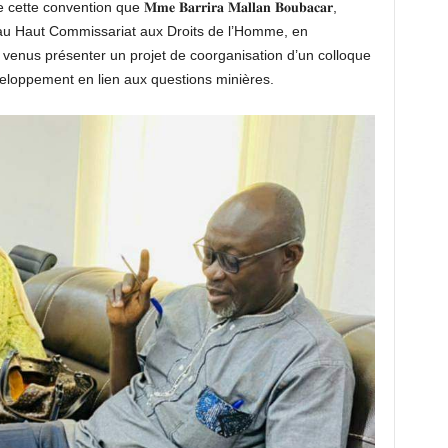
onvention que 𝐌𝐦𝐞 𝐁𝐚𝐫𝐫𝐢𝐫𝐚 𝐌𝐚𝐥𝐥𝐚𝐧 𝐁𝐨𝐮𝐛𝐚𝐜𝐚𝐫,
 au Haut Commissariat aux Droits de l’Homme, en
venus présenter un projet de coorganisation d’un colloque
 développement en lien aux questions minières.