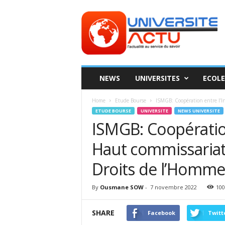
Universite
ACTU
NEWS
UNIVERSITES
ECOLE
Home
Etude Bourse
ISMGB: Coopération entre l’In
ETUDE BOURSE
UNIVERSITE
NEWS UNIVERSITE
ISMGB: Coopération 
Haut commissariat
Droits de l’Homm
By
Ousmane SOW
-
7 novembre 2022
100
SHARE
Facebook
Twitt