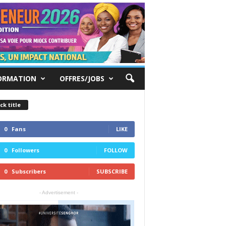
ORMATION
OFFRES/JOBS
ck title
0
Fans
LIKE
0
Followers
FOLLOW
0
Subscribers
SUBSCRIBE
- Advertisement -