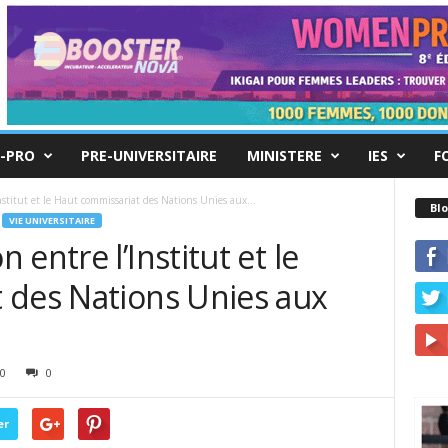
-PRO
PRE-UNIVERSITAIRE
MINISTERE
IES
F
stitut et le Haut commissariat des Nations Unies aux...
Blo
VIE UNIVERSITAIRE
entre l’Institut et le
 des Nations Unies aux
e
0
0
er