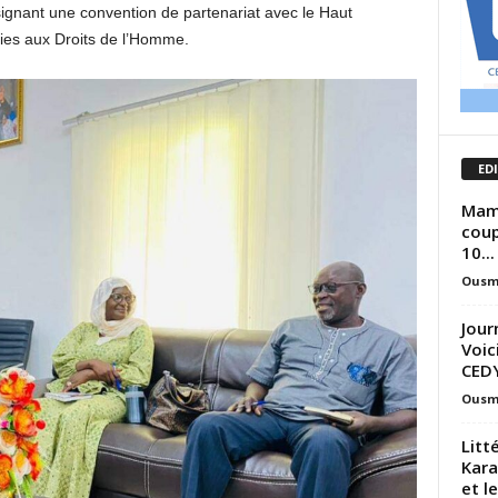
signant une convention de partenariat avec le Haut
ies aux Droits de l’Homme.
ED
Mamo
coup
10...
Ousm
Jour
Voic
CED
Ousm
Litt
Kara
et l