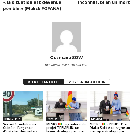
« la situation est devenue
inconnus, bilan un mort
pénible » (Malick FOFANA)
Ousmane SOW
http://www.universiteactu.com
RELATED ARTICLES
MORE FROM AUTHOR
MINISTERE
MESRSI
MESRSI
Sécurité routière en
MESRS
: signature du
MESRS
– PNUD : Dre
Guinée : l’urgence
projet TREMPLIN, un
Diaka Sidibé co-signe un
d’installer des radars
levier stratégique pour
ouvrage stratégique