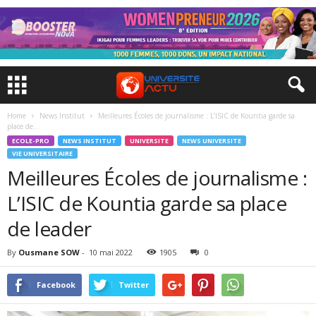
Home
News Institut
Meilleures Écoles de journalisme : L’ISIC de Kountia garde sa
place de...
ECOLE-PRO
NEWS INSTITUT
UNIVERSITE
NEWS UNIVERSITE
VIE UNIVERSITAIRE
Meilleures Écoles de journalisme :
L’ISIC de Kountia garde sa place
de leader
By
Ousmane SOW
-
10 mai 2022
1905
0
Facebook
Twitter