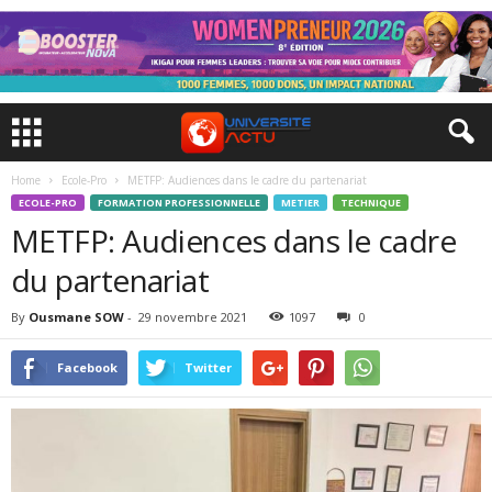
Home
Ecole-Pro
METFP: Audiences dans le cadre du partenariat
ECOLE-PRO
FORMATION PROFESSIONNELLE
METIER
TECHNIQUE
METFP: Audiences dans le cadre
du partenariat
By
Ousmane SOW
-
29 novembre 2021
1097
0
Facebook
Twitter