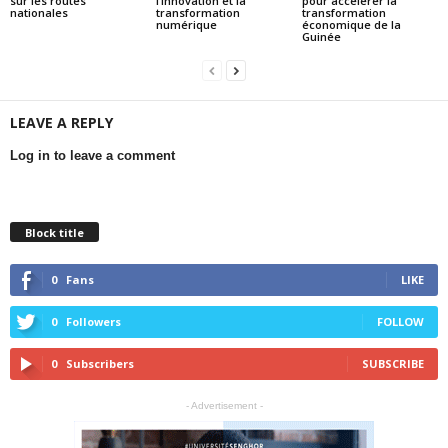
sur les routes
l’innovation et la
pour accélérer la
nationales
transformation
transformation
numérique
économique de la
Guinée
LEAVE A REPLY
Log in to leave a comment
Block title
0
Fans
LIKE
0
Followers
FOLLOW
0
Subscribers
SUBSCRIBE
- Advertisement -