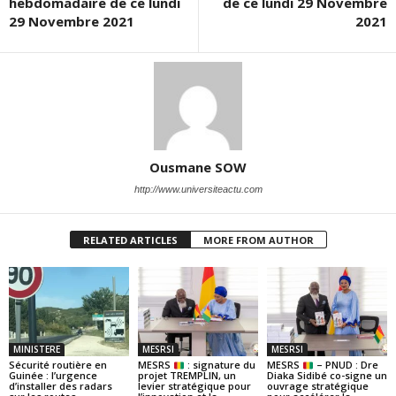
hebdomadaire de ce lundi
de ce lundi 29 Novembre
29 Novembre 2021
2021
Ousmane SOW
http://www.universiteactu.com
RELATED ARTICLES
MORE FROM AUTHOR
MINISTERE
MESRSI
MESRSI
Sécurité routière en
MESRS
: signature du
MESRS
– PNUD : Dre
Guinée : l’urgence
projet TREMPLIN, un
Diaka Sidibé co-signe un
d’installer des radars
levier stratégique pour
ouvrage stratégique