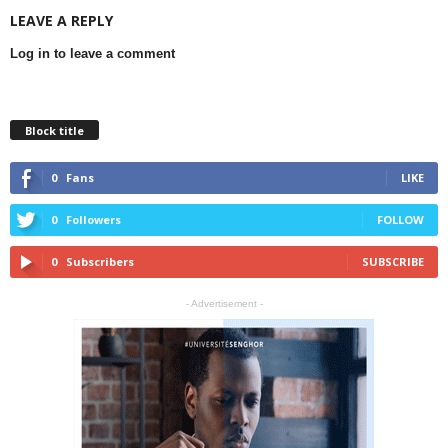
LEAVE A REPLY
Log in to leave a comment
Block title
0
Fans
LIKE
0
Followers
FOLLOW
0
Subscribers
SUBSCRIBE
- Advertisement -