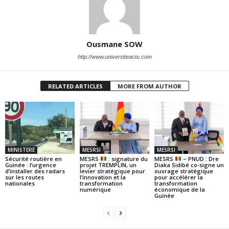
Ousmane SOW
http://www.universiteactu.com
RELATED ARTICLES
MORE FROM AUTHOR
MINISTERE
MESRSI
MESRSI
Sécurité routière en
MESRS
: signature du
MESRS
– PNUD : Dre
Guinée : l’urgence
projet TREMPLIN, un
Diaka Sidibé co-signe un
d’installer des radars
levier stratégique pour
ouvrage stratégique
sur les routes
l’innovation et la
pour accélérer la
nationales
transformation
transformation
numérique
économique de la
Guinée