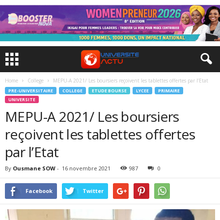
Home
College
MEPU-A 2021/ Les boursiers reçoivent les tablettes offertes par l’Etat
PRE-UNIVERSITAIRE
COLLEGE
ETUDE BOURSE
LYCEE
PRIMAIRE
UNIVERSITE
MEPU-A 2021/ Les boursiers
reçoivent les tablettes offertes
par l’Etat
By
Ousmane SOW
-
16 novembre 2021
987
0
Facebook
Twitter