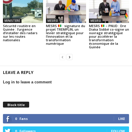
MINISTERE
MESRSI
MESRSI
Sécurité routière en
MESRS
: signature du
MESRS
– PNUD : Dre
Guinée : l’urgence
projet TREMPLIN, un
Diaka Sidibé co-signe un
d’installer des radars
levier stratégique pour
ouvrage stratégique
sur les routes
l’innovation et la
pour accélérer la
nationales
transformation
transformation
numérique
économique de la
Guinée
LEAVE A REPLY
Log in to leave a comment
Block title
0
Fans
LIKE
0
Followers
FOLLOW