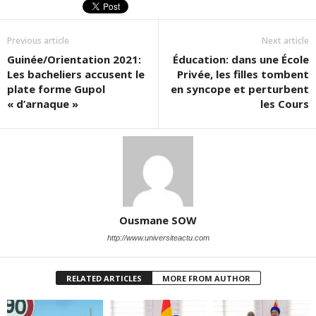
Previous article
Next article
Guinée/Orientation 2021:
Éducation: dans une École
Les bacheliers accusent le
Privée, les filles tombent
plate forme Gupol
en syncope et perturbent
« d’arnaque »
les Cours
Ousmane SOW
http://www.universiteactu.com
RELATED ARTICLES
MORE FROM AUTHOR