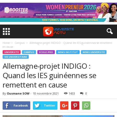
Home
Campus
Allemagne-projet INDIGO : Quand les IES guinéennes se remettent
en cause
UNIVERSITE
CAMPUS
ECOLE-PRO
NEWS INSTITUT
NEWS UNIVERSITE
VIE UNIVERSITAIRE
Allemagne-projet INDIGO :
Quand les IES guinéennes se
remettent en cause
By
Ousmane SOW
-
10 novembre 2021
1433
0
Facebook
Twitter