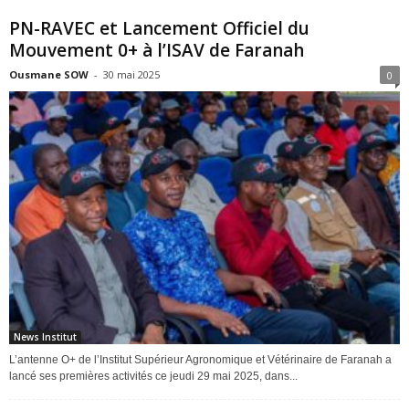
PN-RAVEC et Lancement Officiel du
Mouvement 0+ à l’ISAV de Faranah
Ousmane SOW
-
30 mai 2025
0
News Institut
L’antenne O+ de l’Institut Supérieur Agronomique et Vétérinaire de Faranah a
lancé ses premières activités ce jeudi 29 mai 2025, dans...