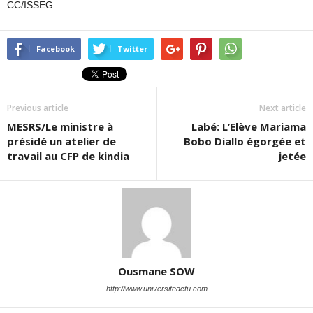
CC/ISSEG
Facebook
Twitter
Previous article
Next article
MESRS/Le ministre à
Labé: L’Elève Mariama
présidé un atelier de
Bobo Diallo égorgée et
travail au CFP de kindia
jetée
Ousmane SOW
http://www.universiteactu.com