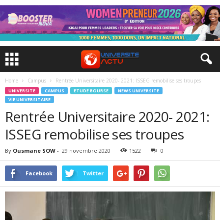
Home
Campus
Rentrée Universitaire 2020- 2021: ISSEG remobilise ses troupes
UNIVERSITE
CAMPUS
ETUDE BOURSE
NEWS UNIVERSITE
VIE UNIVERSITAIRE
Rentrée Universitaire 2020- 2021:
ISSEG remobilise ses troupes
By
Ousmane SOW
-
29 novembre 2020
1522
0
Facebook
Twitter