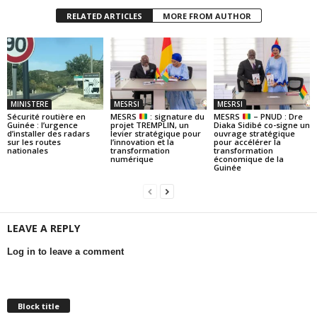
RELATED ARTICLES
MORE FROM AUTHOR
MINISTERE
MESRSI
MESRSI
Sécurité routière en
MESRS
: signature du
MESRS
– PNUD : Dre
Guinée : l’urgence
projet TREMPLIN, un
Diaka Sidibé co-signe un
d’installer des radars
levier stratégique pour
ouvrage stratégique
sur les routes
l’innovation et la
pour accélérer la
nationales
transformation
transformation
numérique
économique de la
Guinée
LEAVE A REPLY
Log in to leave a comment
Block title