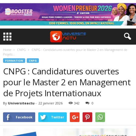
Home
CNPG
CNPG : Candidatures ouvertes pour le Master 2 en Management de
Projets...
FORMATION
CNPG
CNPG : Candidatures ouvertes
pour le Master 2 en Management
de Projets Internationaux
By
Universiteactu
-
22 janvier 2026
342
0
Facebook
Twitter