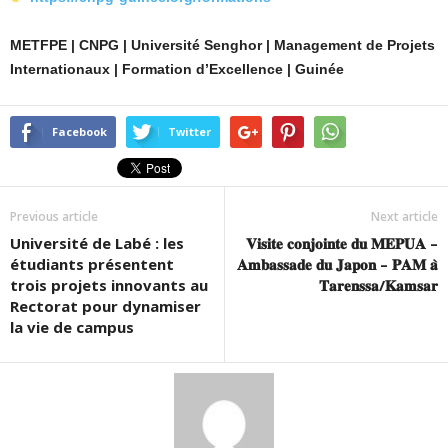
METFPE | CNPG | Université Senghor | Management de Projets
Internationaux | Formation d’Excellence | Guinée
Facebook
Twitter
Previous article
Next article
Université de Labé : les
𝐕𝐢𝐬𝐢𝐭𝐞 𝐜𝐨𝐧𝐣𝐨𝐢𝐧𝐭𝐞 𝐝𝐮 𝐌𝐄𝐏𝐔𝐀 –
étudiants présentent
𝐀𝐦𝐛𝐚𝐬𝐬𝐚𝐝𝐞 𝐝𝐮 𝐉𝐚𝐩𝐨𝐧 – 𝐏𝐀𝐌 𝐚̀
trois projets innovants au
𝐓𝐚𝐫𝐞𝐧𝐬𝐬𝐚/𝐊𝐚𝐦𝐬𝐚𝐫
Rectorat pour dynamiser
la vie de campus