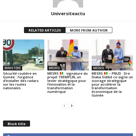
Universiteactu
RELATED ARTICLES
MORE FROM AUTHOR
MINISTERE
MESRSI
MESRSI
Sécurité routière en
MESRS
: signature du
MESRS
– PNUD : Dre
Guinée : l’urgence
projet TREMPLIN, un
Diaka Sidibé co-signe un
d’installer des radars
levier stratégique pour
ouvrage stratégique
sur les routes
l’innovation et la
pour accélérer la
nationales
transformation
transformation
numérique
économique de la
Guinée
Block title