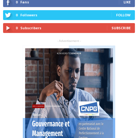
0
Fans
LIKE
0
Followers
FOLLOW
0
Subscribers
SUBSCRIBE
- Advertisement -