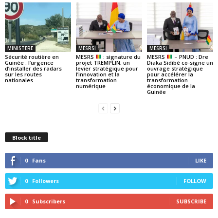
MINISTERE
MESRSI
MESRSI
Sécurité routière en
MESRS
: signature du
MESRS
– PNUD : Dre
Guinée : l’urgence
projet TREMPLIN, un
Diaka Sidibé co-signe un
d’installer des radars
levier stratégique pour
ouvrage stratégique
sur les routes
l’innovation et la
pour accélérer la
nationales
transformation
transformation
numérique
économique de la
Guinée
Block title
0
Fans
LIKE
0
Followers
FOLLOW
0
Subscribers
SUBSCRIBE