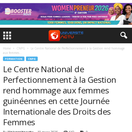
Home
CNPG
Le Centre National de Perfectionnement à la Gestion rend hommage
aux femmes...
FORMATION
CNPG
Le Centre National de
Perfectionnement à la Gestion
rend hommage aux femmes
guinéennes en cette Journée
Internationale des Droits des
Femmes
By
Universiteactu
-
10 mars 2025
642
0