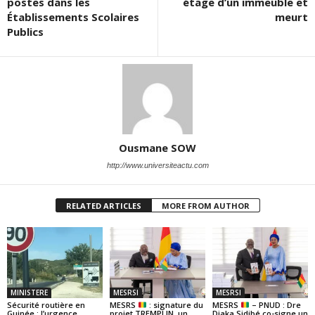
postes dans les
étage d’un immeuble et
Établissements Scolaires
meurt
Publics
Ousmane SOW
http://www.universiteactu.com
RELATED ARTICLES
MORE FROM AUTHOR
MINISTERE
MESRSI
MESRSI
Sécurité routière en
MESRS
: signature du
MESRS
– PNUD : Dre
Guinée : l’urgence
projet TREMPLIN, un
Diaka Sidibé co-signe un