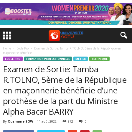
Home
Ecole-Pro
Examen de Sortie: Tamba R.TOLNO, 5ème de la République en
maçonnerie bénéficie...
ECOLE-PRO
FORMATION PROFESSIONNELLE
METIER
TECHNIQUE
Examen de Sortie: Tamba
R.TOLNO, 5ème de la République
en maçonnerie bénéficie d’une
prothèse de la part du Ministre
Alpha Bacar BARRY
By
Ousmane SOW
-
11 août 2022
972
0