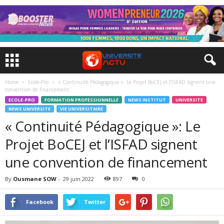
Home
Ecole-Pro
« Continuité Pédagogique »: Le Projet BoCEJ et l’ISFAD signent une
convention de financement
ECOLE-PRO
FORMATION PROFESSIONNELLE
NEWS INSTITUT
UNIVERSITE
NEWS UNIVERSITE
VIE UNIVERSITAIRE
« Continuité Pédagogique »: Le
Projet BoCEJ et l’ISFAD signent
une convention de financement
By
Ousmane SOW
-
29 juin 2022
897
0
Facebook
Twitter