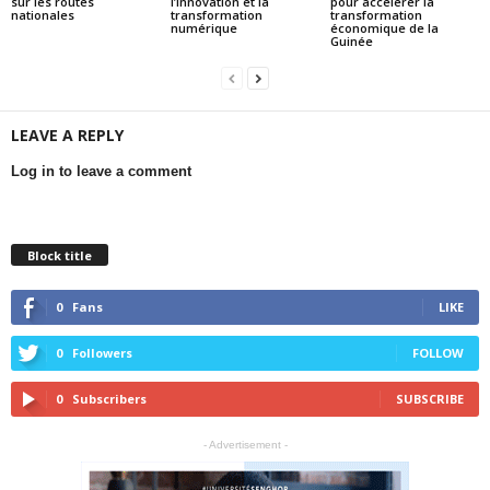
sur les routes
l’innovation et la
pour accélérer la
nationales
transformation
transformation
numérique
économique de la
Guinée
LEAVE A REPLY
Log in to leave a comment
Block title
0
Fans
LIKE
0
Followers
FOLLOW
0
Subscribers
SUBSCRIBE
- Advertisement -