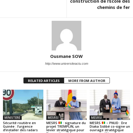
construction de l’École des
chemins de fer
Ousmane SOW
http://www.universiteactu.com
RELATED ARTICLES
MORE FROM AUTHOR
MINISTERE
MESRSI
MESRSI
Sécurité routière en
MESRS
: signature du
MESRS
– PNUD : Dre
Guinée : l’urgence
projet TREMPLIN, un
Diaka Sidibé co-signe un
d’installer des radars
levier stratégique pour
ouvrage stratégique