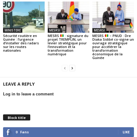
MINISTERE
MESRSI
MESRSI
Sécurité routière en
MESRS
: signature du
MESRS
– PNUD : Dre
Guinée : l’urgence
projet TREMPLIN, un
Diaka Sidibé co-signe un
d’installer des radars
levier stratégique pour
ouvrage stratégique
sur les routes
l’innovation et la
pour accélérer la
nationales
transformation
transformation
numérique
économique de la
Guinée
LEAVE A REPLY
Log in to leave a comment
Block title
0
Fans
LIKE