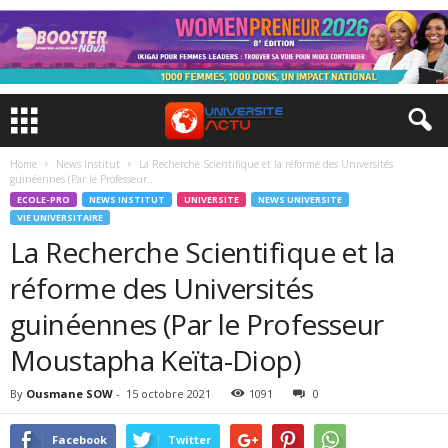
Home
News Institut
La Recherche Scientifique et la réforme des Universités
guinéennes (Par le Professeur...
ECOLE-PRO
NEWS INSTITUT
UNIVERSITE
NEWS UNIVERSITE
VIE UNIVERSITAIRE
La Recherche Scientifique et la
réforme des Universités
guinéennes (Par le Professeur
Moustapha Keïta-Diop)
By
Ousmane SOW
-
15 octobre 2021
1091
0
Facebook
Twitter