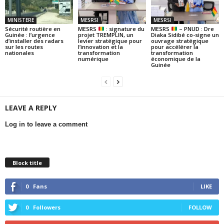
MINISTERE
MESRSI
MESRSI
Sécurité routière en
MESRS
: signature du
MESRS
– PNUD : Dre
Guinée : l’urgence
projet TREMPLIN, un
Diaka Sidibé co-signe un
d’installer des radars
levier stratégique pour
ouvrage stratégique
sur les routes
l’innovation et la
pour accélérer la
nationales
transformation
transformation
numérique
économique de la
Guinée
LEAVE A REPLY
Log in to leave a comment
Block title
0
Fans
LIKE
0
Followers
FOLLOW