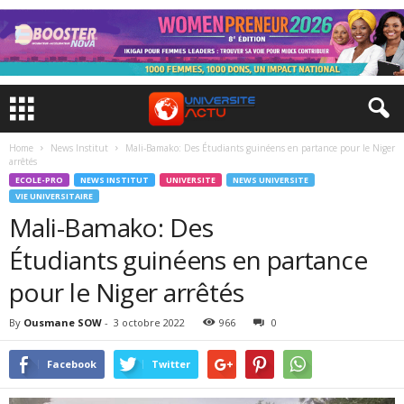
Home
News Institut
Mali-Bamako: Des Étudiants guinéens en partance pour le Niger
arrêtés
ECOLE-PRO
NEWS INSTITUT
UNIVERSITE
NEWS UNIVERSITE
VIE UNIVERSITAIRE
Mali-Bamako: Des
Étudiants guinéens en partance
pour le Niger arrêtés
By
Ousmane SOW
-
3 octobre 2022
966
0
Facebook
Twitter