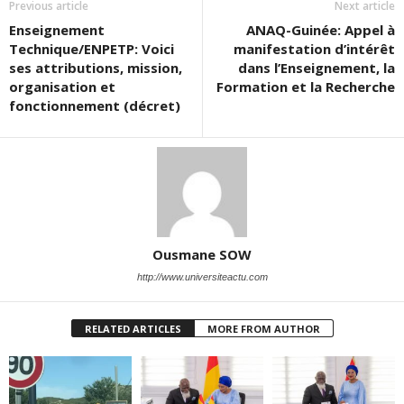
Previous article
Next article
Enseignement
ANAQ-Guinée: Appel à
Technique/ENPETP: Voici
manifestation d’intérêt
ses attributions, mission,
dans l’Enseignement, la
organisation et
Formation et la Recherche
fonctionnement (décret)
Ousmane SOW
http://www.universiteactu.com
RELATED ARTICLES
MORE FROM AUTHOR