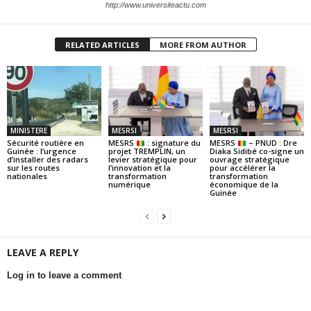
http://www.universiteactu.com
RELATED ARTICLES
MORE FROM AUTHOR
MINISTERE
MESRSI
MESRSI
Sécurité routière en
MESRS
: signature du
MESRS
– PNUD : Dre
Guinée : l’urgence
projet TREMPLIN, un
Diaka Sidibé co-signe un
d’installer des radars
levier stratégique pour
ouvrage stratégique
sur les routes
l’innovation et la
pour accélérer la
nationales
transformation
transformation
numérique
économique de la
Guinée
LEAVE A REPLY
Log in to leave a comment