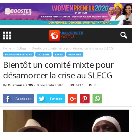
Home
College
Bientôt un comité mixte pour désamorcer la crise au SLECG
PRE-UNIVERSITAIRE
COLLEGE
LYCEE
PRIMAIRE
Bientôt un comité mixte pour
désamorcer la crise au SLECG
By
Ousmane SOW
-
9 novembre 2020
1437
0
Facebook
Twitter