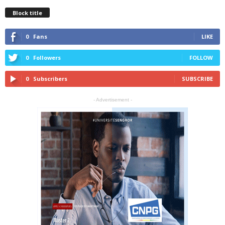
Block title
0
Fans
LIKE
0
Followers
FOLLOW
0
Subscribers
SUBSCRIBE
- Advertisement -