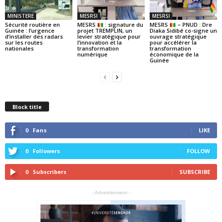
MINISTERE
MESRSI
MESRSI
Sécurité routière en
MESRS
: signature du
MESRS
– PNUD : Dre
Guinée : l’urgence
projet TREMPLIN, un
Diaka Sidibé co-signe un
d’installer des radars
levier stratégique pour
ouvrage stratégique
sur les routes
l’innovation et la
pour accélérer la
nationales
transformation
transformation
numérique
économique de la
Guinée
Block title
0
Fans
LIKE
0
Followers
FOLLOW
0
Subscribers
SUBSCRIBE
- Advertisement -