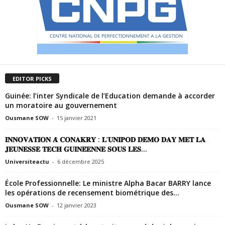
EDITOR PICKS
Guinée: l’inter Syndicale de l’Education demande à accorder
un moratoire au gouvernement
Ousmane SOW
-
15 janvier 2021
𝐈𝐍𝐍𝐎𝐕𝐀𝐓𝐈𝐎𝐍 𝐀̀ 𝐂𝐎𝐍𝐀𝐊𝐑𝐘 : 𝐋’𝐔𝐍𝐈𝐏𝐎𝐃 𝐃𝐄𝐌𝐎 𝐃𝐀𝐘 𝐌𝐄𝐓 𝐋𝐀
𝐉𝐄𝐔𝐍𝐄𝐒𝐒𝐄 𝐓𝐄𝐂𝐇 𝐆𝐔𝐈𝐍𝐄́𝐄𝐍𝐍𝐄 𝐒𝐎𝐔𝐒 𝐋𝐄𝐒...
Universiteactu
-
6 décembre 2025
École Professionnelle: Le ministre Alpha Bacar BARRY lance
les opérations de recensement biométrique des...
Ousmane SOW
-
12 janvier 2023