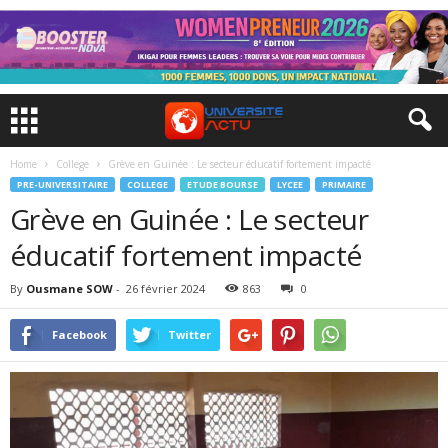
Home
College
Grève en Guinée : Le secteur éducatif fortement impacté
PRE-UNIVERSITAIRE
COLLEGE
ETUDE BOURSE
LYCEE
PRIMAIRE
Grève en Guinée : Le secteur
éducatif fortement impacté
By
Ousmane SOW
-
26 février 2024
863
0
Facebook
Twitter