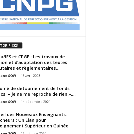
ITOR PICKS
ia/IES et CPGE : Les travaux de
sion et d’adaptation des textes
utaires et règlementaires...
ane SOW
-
18 avril 2023
umé de détournement de fonds
ics: « je ne me reproche de rien »,...
ane SOW
-
14 décembre 2021
eil des Nouveaux Enseignants-
cheurs : Un Élan pour
seignement Supérieur en Guinée
ane SOW
-
12 octobre 2024