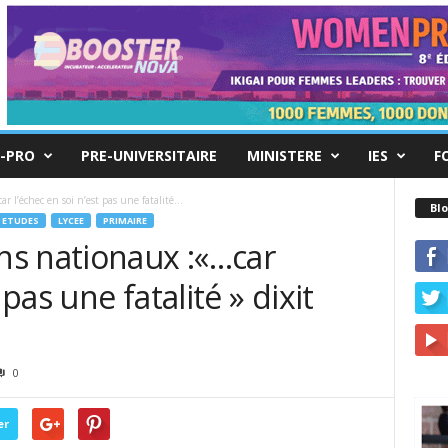
-PRO
PRE-UNIVERSITAIRE
MINISTERE
IES
F
l’échec en soi n’est pas une fatalité...
Blo
ETUDES
LYCEE
PRIMAIRE
s nationaux :«…car
 pas une fatalité » dixit
0
er