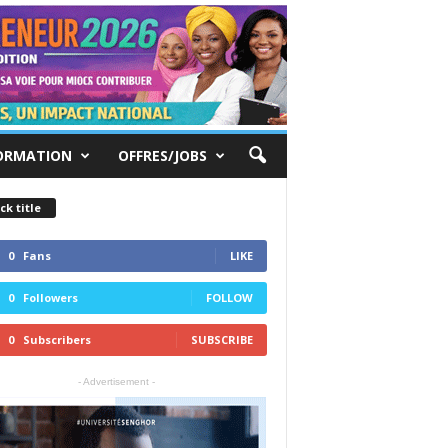
ORMATION
OFFRES/JOBS
ck title
0
Fans
LIKE
0
Followers
FOLLOW
0
Subscribers
SUBSCRIBE
- Advertisement -