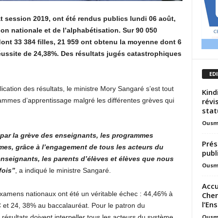
t session 2019, ont été rendus publics lundi 06 août,
ion nationale et de l’alphabétisation. Sur 90 050
nt 33 384 filles, 21 959 ont obtenu la moyenne dont 6
 réussite de 24,38%. Des résultats jugés catastrophiques
ED
lication des résultats, le ministre Mory Sangaré s’est tout
Kind
révi
ammes d’apprentissage malgré les différentes grèves qui
stat
Ousm
 par la grève des enseignants, les programmes
Prés
mes, grâce à l’engagement de tous les acteurs du
publ
enseignants, les parents d’élèves et élèves que nous
Ousm
fois”
, a indiqué le ministre Sangaré.
Accu
 examens nationaux ont été un véritable échec : 44,46% à
Cher
l’En
et 24, 38% au baccalauréat. Pour le patron du
Ousm
résultats doivent interpeller tous les acteurs du système.