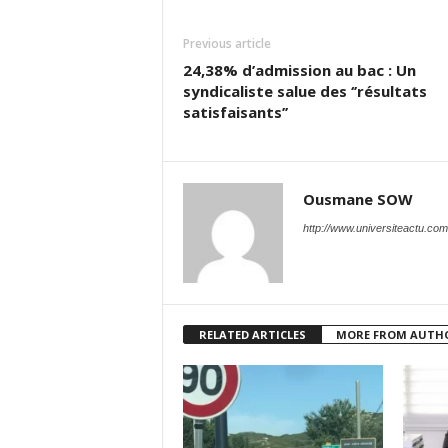
Previous article
24,38% d’admission au bac : Un
syndicaliste salue des ‘’résultats
satisfaisants’’
Ousmane SOW
http://www.universiteactu.com
RELATED ARTICLES
MORE FROM AUTH