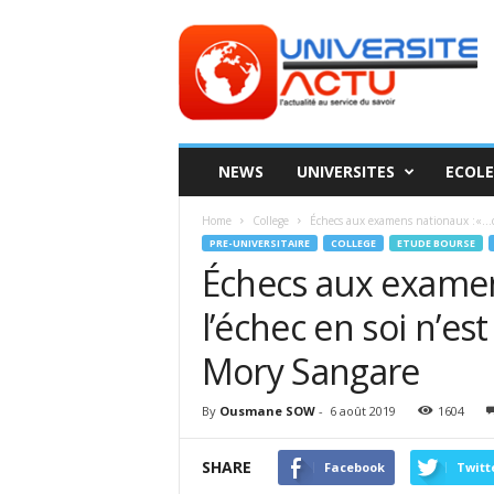
Universite
ACTU
NEWS
UNIVERSITES
ECOLE
Home
College
Échecs aux examens nationaux :«…car 
PRE-UNIVERSITAIRE
COLLEGE
ETUDE BOURSE
Échecs aux examen
l’échec en soi n’est
Mory Sangare
By
Ousmane SOW
-
6 août 2019
1604
SHARE
Facebook
Twitt